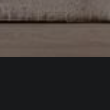
Дизайн СПб
|
Портфолио
|
Портфолио дизайн
проектов интерьеров квартир и домов
|
3-комнатные
квартиры
|
Дизайн проект 2-х комнатной квартиры 64
м2